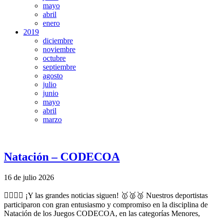
mayo
abril
enero
2019
diciembre
noviembre
octubre
septiembre
agosto
julio
junio
mayo
abril
marzo
Natación – CODECOA
16 de julio 2026
🏊‍♀️🏊‍♂️ ¡Y las grandes noticias siguen! 🥇🥈🥉 Nuestros deportistas
participaron con gran entusiasmo y compromiso en la disciplina de
Natación de los Juegos CODECOA, en las categorías Menores,