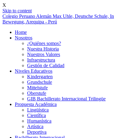
X
Skip to content
Colegio Peruano Alemán Max Uhle, Deutsche Schule, In
Bewegung, Arequipa - Perú
Home
Nosotros
¿Quiénes somos?
Nuestra Historia
Nuestros Valores
Infraestructura
Gestión de Calidad
Niveles Educativos
Kindergarten
Grundschule
Mittelstufe
Oberstufe
GIB Bachillerato Internacional Trilingüe
Propuesta Académica
Lingüística
Científica
Humanística
Artística
Deportiva
Bachillerato Internacional